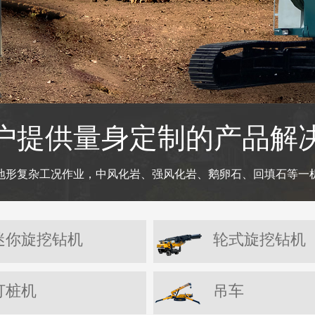
户提供量身定制的产品解
地形复杂工况作业，中风化岩、强风化岩、鹅卵石、回填石等一
迷你旋挖钻机
轮式旋挖钻机
打桩机
吊车