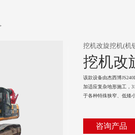
>
挖机改旋挖机(机
挖机改
该款设备由杰西博JS24
加适应复杂地形施工，3
于各种特殊狭窄、低矮
咨询产品