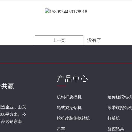
没有了
上一页
产品中心
·共赢
机锁杆旋挖机
迷你旋挖钻
制造企业，山东
轮式旋挖钻机
履带旋挖钻
000平方米。公
挖机改装旋挖钻机
打桩机
产品远销东南
吊车
旋挖钻具