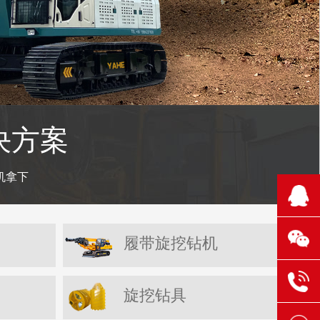
决方案
机拿下
210
1106
131
履带旋挖钻机
304
6521
131
旋挖钻具