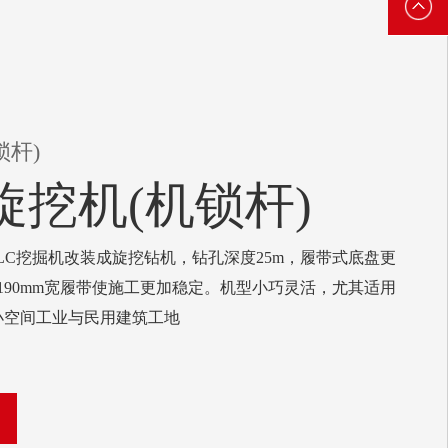
3888
6521
3888
锁杆)
旋挖机(机锁杆)
0LC挖掘机改装成旋挖钻机，钻孔深度25m，履带式底盘更
190mm宽履带使施工更加稳定。机型小巧灵活，尤其适用
小空间工业与民用建筑工地