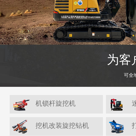
为客
可全
机锁杆旋挖机
挖机改装旋挖钻机