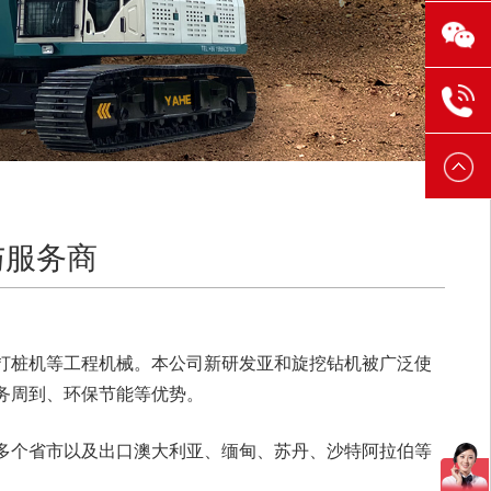
1106
131
304
6521
131
3888
6521
3888
与服务商
打桩机等工程机械。本公司新研发亚和旋挖钻机被广泛使
务周到、环保节能等优势。
多个省市以及出口澳大利亚、缅甸、苏丹、沙特阿拉伯等