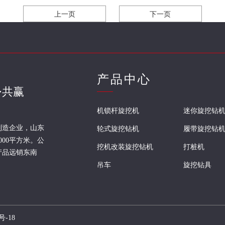
上一页
下一页
产品中心
·共赢
机锁杆旋挖机
迷你旋挖钻
制造企业，山东
轮式旋挖钻机
履带旋挖钻
000平方米。公
挖机改装旋挖钻机
打桩机
产品远销东南
吊车
旋挖钻具
-18